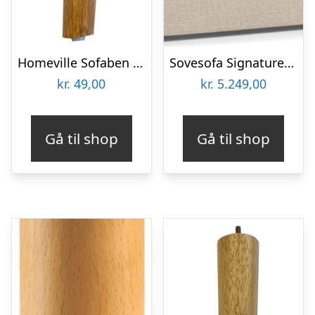
Homeville Sofaben med plade til Ystad
Sovesofa Signature Fenn 2-personers sofabed, beige Basel-stof, foldbar udtræksseng, H65ÃB146ÃD55 cm
kr.
49,00
kr.
5.249,00
Gå til shop
Gå til shop