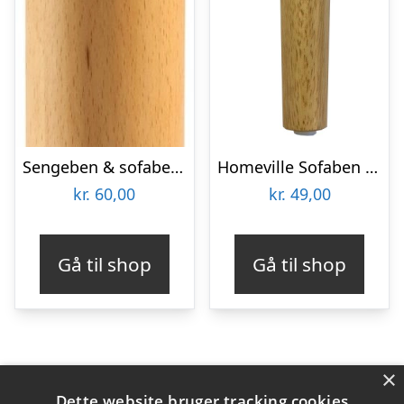
Sengeben & sofaben Kave Home S H25 cm massiv naturtræ nordisk design
Homeville Sofaben uden plade til Ystad
kr.
60,00
kr.
49,00
Gå til shop
Gå til shop
×
Varekategorier
Dette website bruger tracking cookies